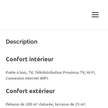
Skip
Gîte
to
content
MENU
Les
Bruyères
Description
Confort intérieur
Poêle à bois, TV, Télédistribution Proximus TV, Hi-Fi,
Connexion internet WIFI.
Confort extérieur
Pelouse de 200 m² cloturée, terrasse de 25 m².