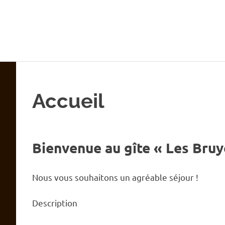
Skip
Gîte
to
content
Les
Bruyères
Accueil
Bienvenue au gîte « Les Bruy
Nous vous souhaitons un agréable séjour !
Description